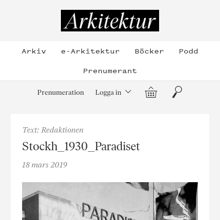
Hoppa
till
Arkitektur
innehållet
Arkiv
e-Arkitektur
Böcker
Podd
Prenumerant
Varukorg
Sök
Prenumeration
Logga in
Text: Redaktionen
Stockh_1930_Paradiset
18 mars 2019