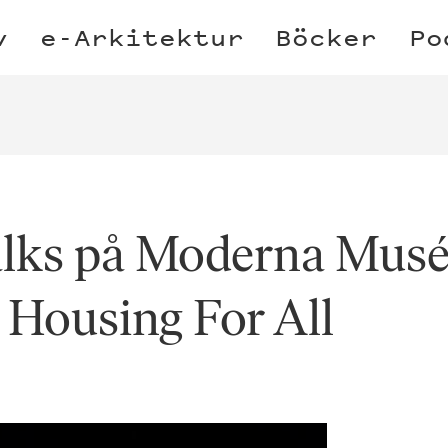
v
e-Arkitektur
Böcker
Po
lks på Moderna Musé
, Housing For All