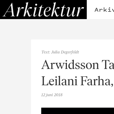
Hoppa
Arkitektur
till
Arki
innehållet
Text: Julia Degerfeldt
Arwidsson Ta
Leilani Farha
12 juni 2018