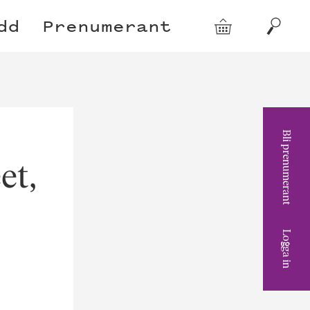
dd
Prenumerant
Varukorg
Sök
Bli prenumerant
et,
Logga in