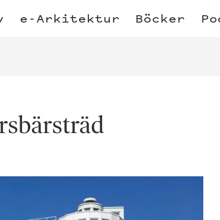
v
e-Arkitektur
Böcker
Po
sbärsträd