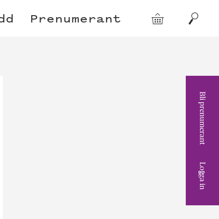
dd
Prenumerant
Varukorg
Sök
Bli prenumerant
Logga in