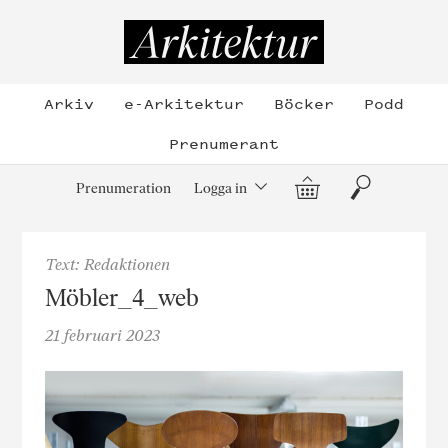
Hoppa
till
Arkitektur
innehållet
Arkiv
e-Arkitektur
Böcker
Podd
Prenumerant
Varukorg
Sök
Prenumeration
Logga in
Text: Redaktionen
Möbler_4_web
21 februari 2023