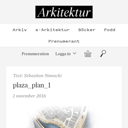
Hoppa
till
Arkitektur
innehållet
Arkiv
e-Arkitektur
Böcker
Podd
Prenumerant
Varukorg
Sök
Prenumeration
Logga in
Text: Sebastian Nowacki
plaza_plan_1
1 november 2016