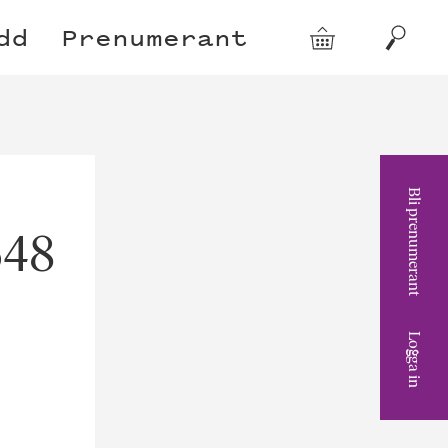
dd
Prenumerant
Varukorg
Sök
Bli prenumerant
648
Logga in