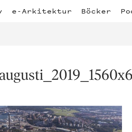
v
e-Arkitektur
Böcker
Po
_augusti_2019_1560x