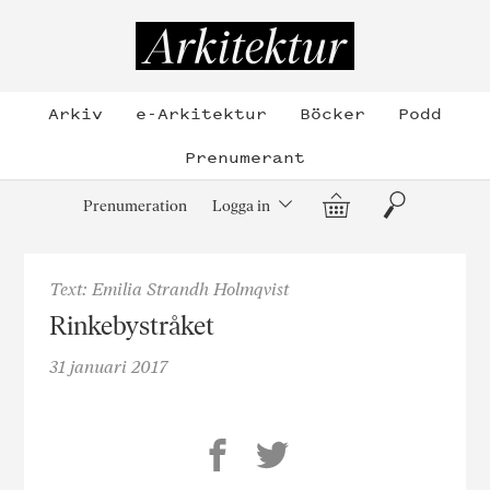
Hoppa
till
Arkitektur
innehållet
Arkiv
e-Arkitektur
Böcker
Podd
Prenumerant
Varukorg
Sök
Prenumeration
Logga in
Text: Emilia Strandh Holmqvist
Rinkebystråket
31 januari 2017