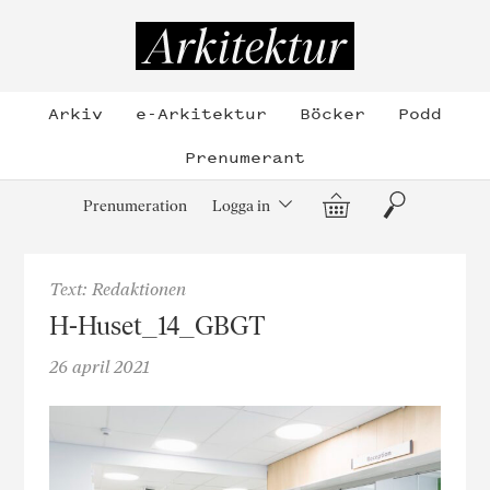
Hoppa
till
Arkitektur
innehållet
Arkiv
e-Arkitektur
Böcker
Podd
Prenumerant
Varukorg
Sök
Prenumeration
Logga in
Text: Redaktionen
H-Huset_14_GBGT
26 april 2021