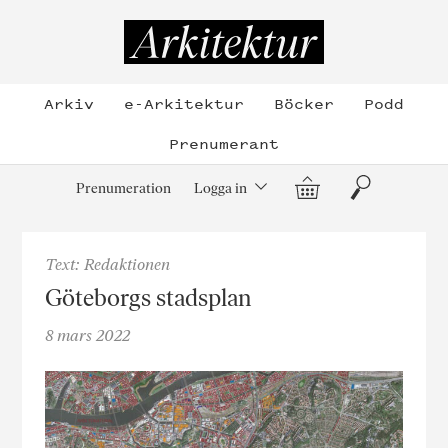
Hoppa
till
Arkitektur
innehållet
Arkiv
e-Arkitektur
Böcker
Podd
Prenumerant
Varukorg
Sök
Prenumeration
Logga in
Text: Redaktionen
Göteborgs stadsplan
8 mars 2022