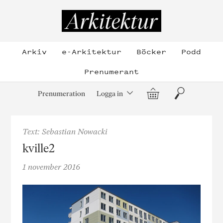
Hoppa
till
Arkitektur
innehållet
Arkiv
e-Arkitektur
Böcker
Podd
Prenumerant
Varukorg
Sök
Prenumeration
Logga in
Text: Sebastian Nowacki
kville2
1 november 2016