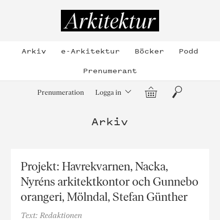
Hoppa
till
Arkitektur
innehållet
Arkiv
e-Arkitektur
Böcker
Podd
Prenumerant
Varukorg
Sök
Prenumeration
Logga in
Arkiv
Projekt: Havrekvarnen, Nacka,
Nyréns arkitektkontor och Gunnebo
orangeri, Mölndal, Stefan Günther
Text: Redaktionen