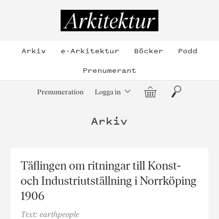
Hoppa
till
Arkitektur
innehållet
Arkiv
e-Arkitektur
Böcker
Podd
Prenumerant
Varukorg
Sök
Prenumeration
Logga in
Arkiv
Täflingen om ritningar till Konst-
och Industriutställning i Norrköping
1906
Text: earthpeople