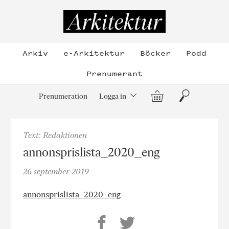
Hoppa
till
Arkitektur
innehållet
Arkiv
e-Arkitektur
Böcker
Podd
Prenumerant
Varukorg
Sök
Prenumeration
Logga in
Text: Redaktionen
annonsprislista_2020_eng
26 september 2019
annonsprislista_2020_eng