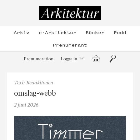
Hoppa
till
Arkitektur
innehållet
Arkiv
e-Arkitektur
Böcker
Podd
Prenumerant
Varukorg
Sök
Prenumeration
Logga in
Text: Redaktionen
omslag-webb
2 juni 2026