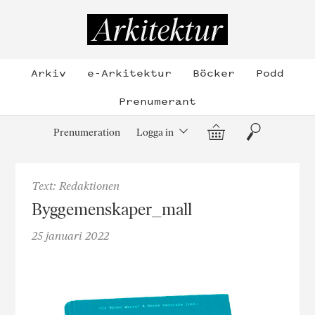
Hoppa
till
Arkitektur
innehållet
Arkiv
e-Arkitektur
Böcker
Podd
Prenumerant
Varukorg
Sök
Prenumeration
Logga in
Text: Redaktionen
Byggemenskaper_mall
25 januari 2022