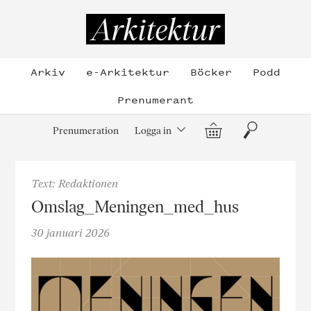
Hoppa
till
Arkitektur
innehållet
Arkiv
e-Arkitektur
Böcker
Podd
Prenumerant
Varukorg
Sök
Prenumeration
Logga in
Text: Redaktionen
Omslag_Meningen_med_hus
30 januari 2026