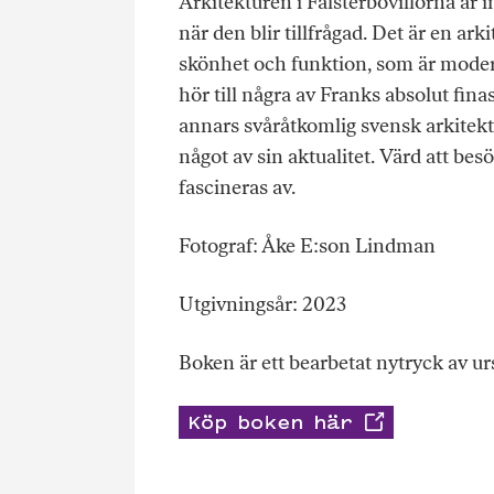
Arkitekturen i Falsterbovillorna är 
när den blir tillfrågad. Det är en ar
skönhet och funktion, som är moder
hör till några av Franks absolut ﬁna
annars svåråtkomlig svensk arkitektur
något av sin aktualitet. Värd att bes
fascineras av.
Fotograf: Åke E:son Lindman
Utgivningsår: 2023
Boken är ett bearbetat nytryck av u