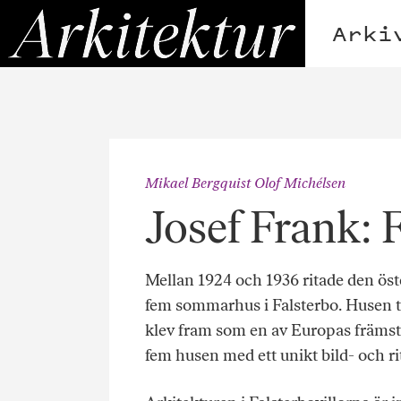
Hoppa
Arkitektur
till
Arki
innehållet
Mikael Bergquist Olof Michélsen
Josef Frank: 
Mellan 1924 och 1936 ritade den öst
fem sommarhus i Falsterbo. Husen t
klev fram som en av Europas främsta
fem husen med ett unikt bild- och ri