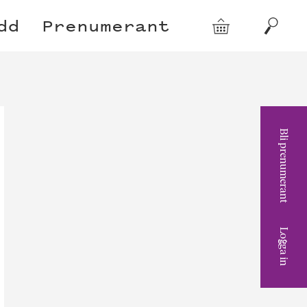
dd
Prenumerant
Varukorg
Sök
Bli prenumerant
Logga in