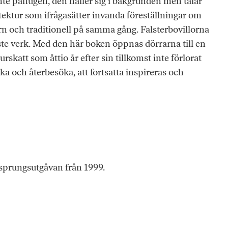
inte påﬂugen, den håller sig i bakgrunden men talar
kitektur som ifrågasätter invanda föreställningar om
n och traditionell på samma gång. Falsterbovillorna
ste verk. Med den här boken öppnas dörrarna till en
skatt som åttio år efter sin tillkomst inte förlorat
öka och återbesöka, att fortsatta inspireras och
rsprungsutgåvan från 1999.