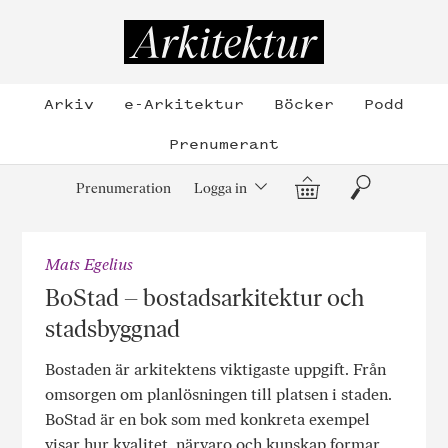
Hoppa
till
Arkitektur
innehållet
Arkiv
e-Arkitektur
Böcker
Podd
Prenumerant
Varukorg
Sök
Prenumeration
Logga in
Mats Egelius
BoStad – bostadsarkitektur och
stadsbyggnad
Bostaden är arkitektens viktigaste uppgift. Från
omsorgen om planlösningen till platsen i staden.
BoStad
är en bok som med konkreta exempel
visar hur kvalitet, närvaro och kunskap formar