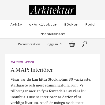
Hoppa
till
Arkitektur
innehållet
Arkiv
e-Arkitektur
Böcker
Podd
Prenumerant
Varukorg
Sök
Prenumeration
Logga in
Rasmus Wærn
A MAP: Interiörer
Visar var du kan hitta Stockholms 80 vackraste,
ståtligaste och mest stämningsfulla rum. Vi
tillbringar mer än fyra femtedelar av våra liv
inomhus. Husens interiörer är därför våra
verkliga livsrum. Ändå är många av de mest