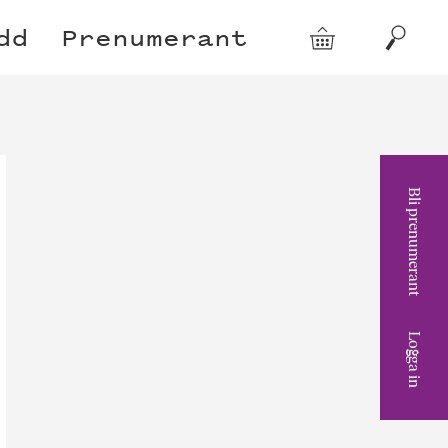
dd
Prenumerant
Varukorg
Sök
Bli prenumerant
Logga in