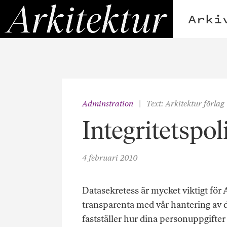
Hoppa
Arkitektur
till
Arki
innehållet
Adminstration
Text: Arkitektur förlag
Integritetspol
4 februari 2010
Datasekretess är mycket viktigt för 
transparenta med vår hantering av d
fastställer hur dina personuppgifte