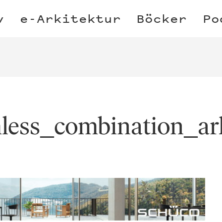
v
e-Arkitektur
Böcker
Po
less_combination_ar