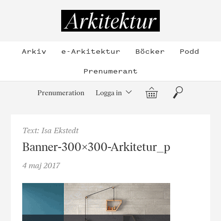
Hoppa
till
Arkitektur
innehållet
Arkiv
e-Arkitektur
Böcker
Podd
Prenumerant
Varukorg
Sök
Prenumeration
Logga in
Text: Isa Ekstedt
Banner-300×300-Arkitetur_p
4 maj 2017