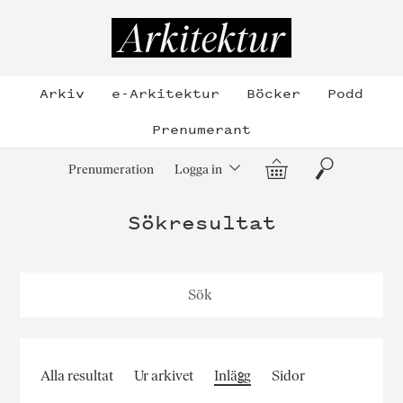
Hoppa
till
Arkitektur
innehållet
Arkiv
e-Arkitektur
Böcker
Podd
Prenumerant
Varukorg
Sök
Prenumeration
Logga in
Sökresultat
Alla resultat
Ur arkivet
Inlägg
Sidor